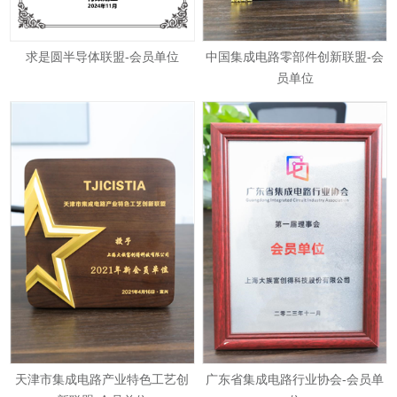
求是圆半导体联盟-会员单位
中国集成电路零部件创新联盟-会
员单位
天津市集成电路产业特色工艺创
广东省集成电路行业协会-会员单