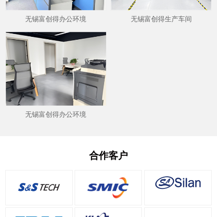
无锡富创得办公环境
无锡富创得生产车间
无锡富创得办公环境
合作客户