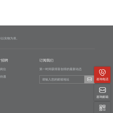
终以实物为准。
才招聘
订阅我们
岗位
第一时间获得富创得的最新动态
待遇
咨询电话
咨询邮箱